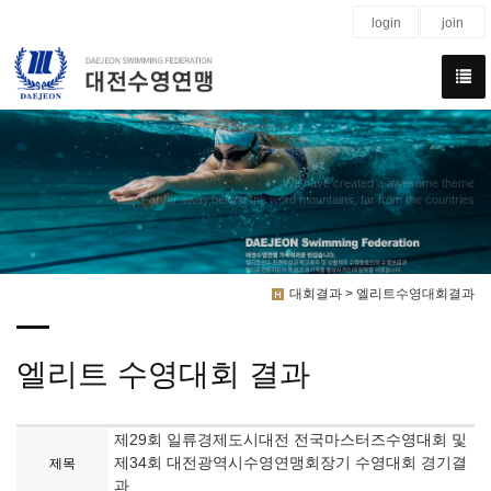
login
join
We have created a awesome theme
Far far away,behind the word mountains, far from the countries
대회결과 > 엘리트수영대회결과
엘리트 수영대회 결과
제29회 일류경제도시대전 전국마스터즈수영대회 및
제34회 대전광역시수영연맹회장기 수영대회 경기결
제목
과