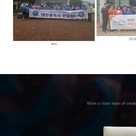
201
test
We're a close team of creat