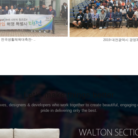
9 전국생활체육대축전- ..
2019 대전광역시 경영3급
Let’s make things better
ives, designers & developers who work together to create beautiful, engaging 
pride in delivering only the best.