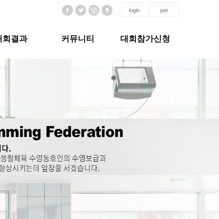
login
join
대회결과
커뮤니티
대회참가신청
Next