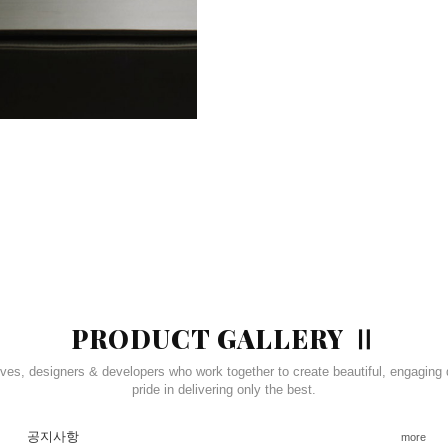
PRODUCT GALLERY Ⅱ
ives, designers & developers who work together to create beautiful, engaging 
pride in delivering only the best.
공지사항
more